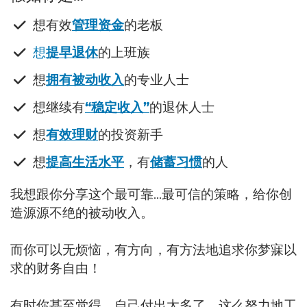
想有效
管理资金
的老板
想
提早退休
的上班族
​想
拥有被动收入
的专业人士
​想继续有
“稳定收入”
的退休人士
​想
有效理财
的投资新手
​想
提高生活水平
，有
储蓄习惯
的人
我想跟你分享这个最可靠...最可信的策略，给你创
造源源不绝的被动收入。
而你可以无烦恼，有方向，有方法地追求你梦寐以
求的财务自由！
有时你甚至觉得，自己付出太多了。这么努力地工