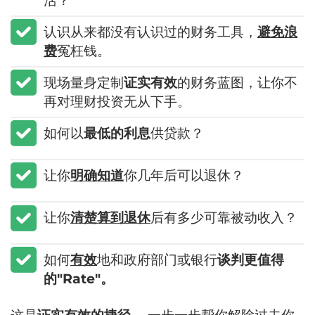
活？
​认识从来都没有认识过的财务工具，
避免浪
费
冤枉钱。
​现场量身定制
证实有效
的财务蓝图，让你不
再对理财投资无从下手。
​如何以
最低的利息
供贷款？
​让你
明确知道
你几年后可以退休？
​让你
清楚算到退休
后有多少可靠被动收入？
​如何
有效
地和政府部门或银行
谈判更值得
的"Rate"。