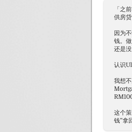
「之前
供房贷当
因为不
钱。做
还是没
认识U
我想不
Mor
RM1
这个策
钱”拿