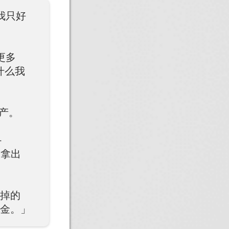
我只好
更多
什么我
资产。
-
轮拿出
供掉的
休金。」