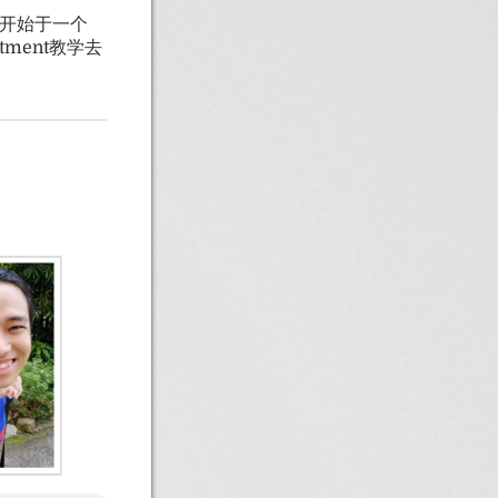
切开始于一个
stment教学去
。