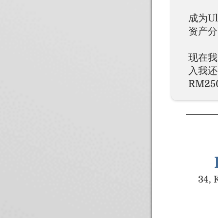
成为U
资产分
现在我
入我还
RM2
34, 