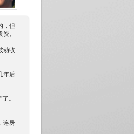
的，但
投资。
被动收
几年后
”了。
，连房