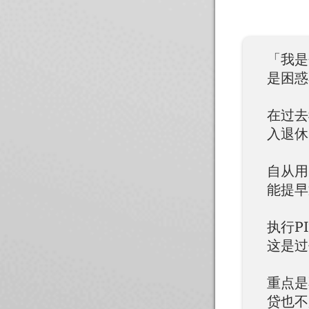
「我是
是困惑
在过去
入退休
自从用
能提早
执行P
这是过
重点是
贷也不