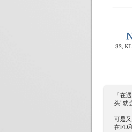
N
32, KL
「在遇
头”就
可是又
在FD