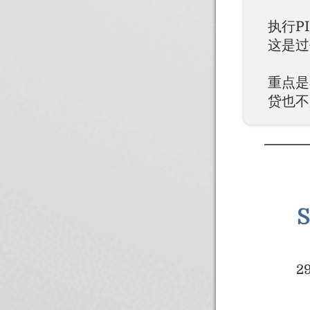
执行P
这是过
重点是
贷也不
S
29