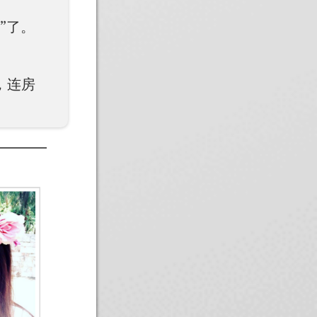
”了。
，连房