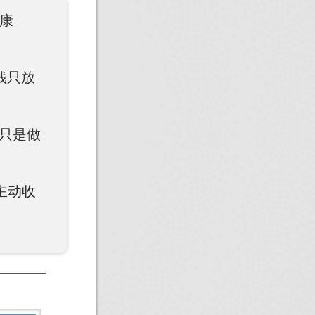
“康
钱只放
且只是做
主动收
多