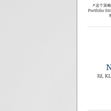
📌这个策
Portfoli
N
32, KL