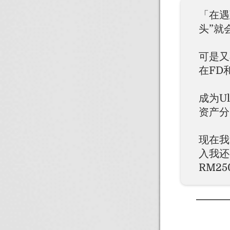
「在遇
头”就
可是又
在FD
成为U
资产分
现在我
入我还
RM2