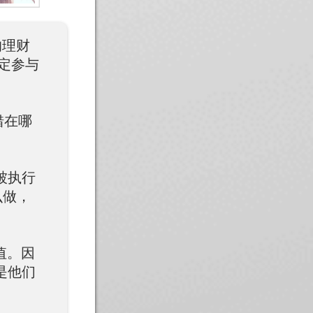
的理财
决定参与
错在哪
被执行
么做，
值。因
是他们