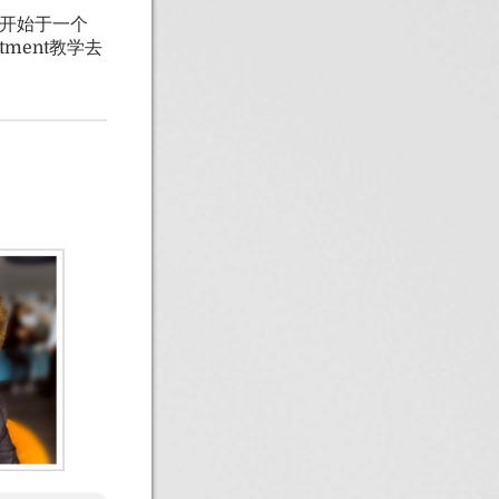
切开始于一个
stment教学去
。