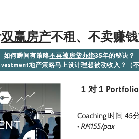
计
双赢房产
不租、不卖赚钱
如何瞬间有策略
不再被房贷办绑
35年
的秘诀？
io Investment地产策略马上设计理想被动收入
1 对 1 Portfoli
Coaching 时间 45
• RM155/pax