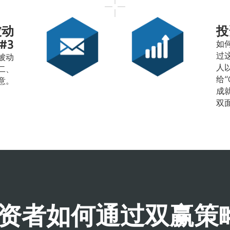
被动
投
#3
如
过
绝被动
人
第二、
给“
意。
成就
双
投资者如何通过双赢策