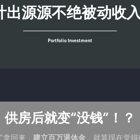
计出源源不绝被动收入
Portfolio Investment
供房后就变“没钱”！？
”拿回来，
建立百万退休金
，就算现在觉得