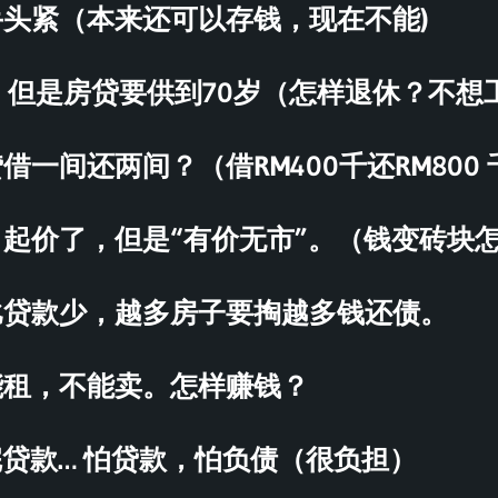
头紧（本来还可以存钱，现在不能)
，但是房贷要供到70岁（怎样退休？不
借一间还两间？（借RM400千还RM800 
起价了，但是“有价无市”。（钱变砖块
比贷款少，越多房子要掏越多钱还债。
能租，不能卖。怎样赚钱？
完贷款… 怕贷款，怕负债（很负担）