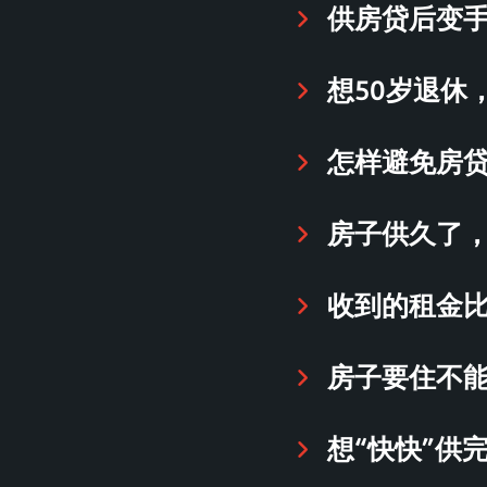
供房贷后变手
想50岁退休
怎样避免房贷
房子供久了，
收到的租金
房子要住不
想“快快”供