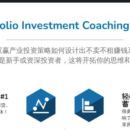
lio Investment Coach
双赢产业投资策略如何设计出不卖不租赚钱
是新手或资深投资者，这将开拓你的思维
#1
轻
蓄
...
很
休！
响了
享