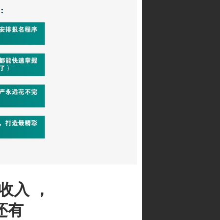
收入 ，
还有